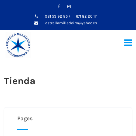
981 53 92 85
/
671 82 20 17
estrellamilladoiro@yahoo.es
Tienda
Pages