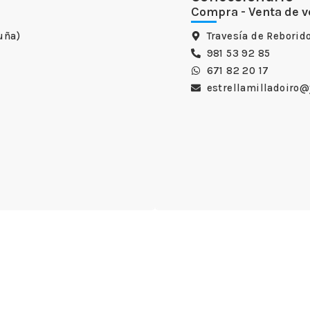
Compra - Venta de v
uña)
Travesía de Reborido
981 53 92 85
671 82 20 17
estrellamilladoiro@