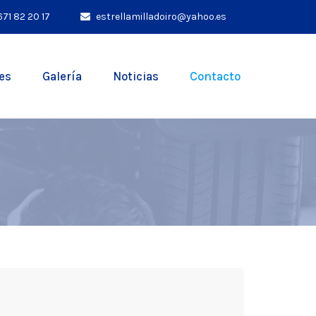
671 82 20 17
estrellamilladoiro@yahoo.es
es
Galería
Noticias
Contacto