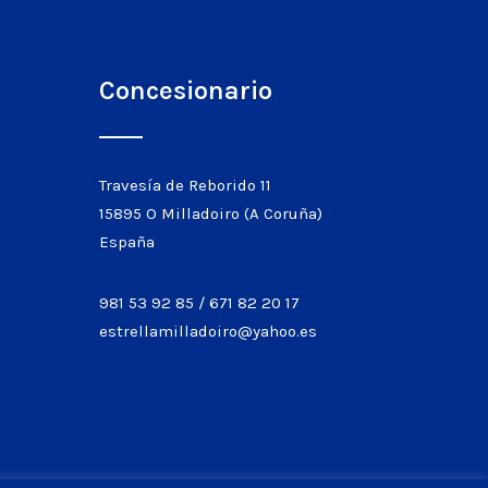
Concesionario
Travesía de Reborido 11
15895 O Milladoiro (A Coruña)
España
981 53 92 85
/
671 82 20 17
estrellamilladoiro@yahoo.es