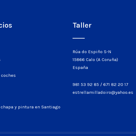
cios
Taller
Rúa do Espiño S-N
s
15866 Calo (A Coruña)
España
 coches
981 53 92 85
/
671 82 20 17
estrellamilladoiro@yahoo.es
o
e chapa y pintura en Santiago