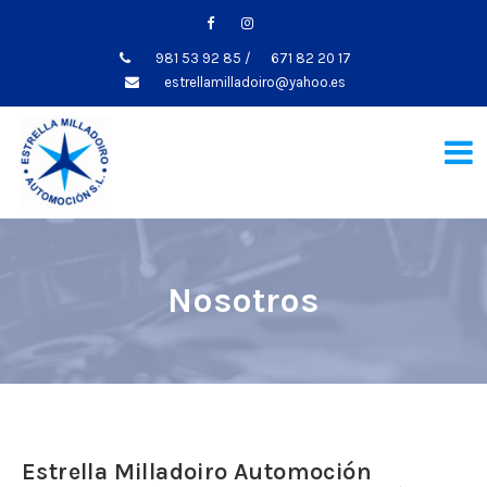
981 53 92 85
/
671 82 20 17
estrellamilladoiro@yahoo.es
Nosotros
Estrella Milladoiro Automoción