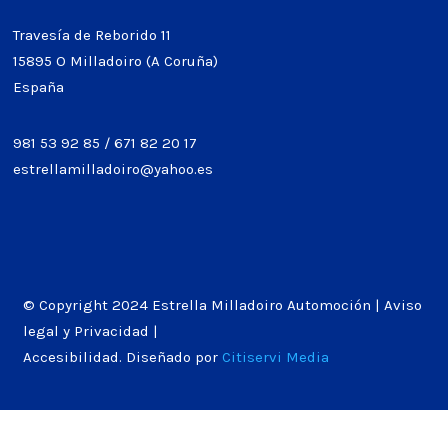
Travesía de Reborido 11
15895 O Milladoiro (A Coruña)
España
981 53 92 85
/
671 82 20 17
estrellamilladoiro@yahoo.es
© Copyright 2024 Estrella Milladoiro Automoción |
Aviso
legal y Privacidad
|
Accesibilidad
. Diseñado por
Citiservi Media