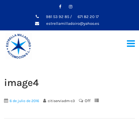
981 53 92 85
/
671 82 20 17
estrellamilladoiro@yahoo.es
image4
Off
6 de julio de 2016
citiserviadm-c3