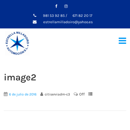
981 53 92 85
/
671 82 20 17
estrellamilladoiro@yahoo.es
image2
Off
6 de julio de 2016
citiserviadm-c3